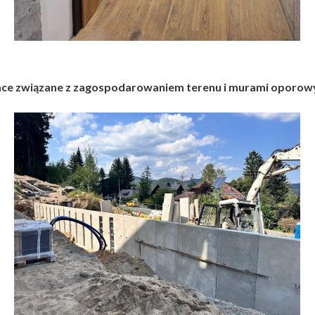
ace związane z zagospodarowaniem terenu i murami oporow